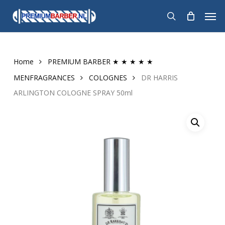
Skip
Men
to
search
main
content
Home
PREMIUM BARBER ★ ★ ★ ★ ★
MENFRAGRANCES
COLOGNES
DR HARRIS
ARLINGTON COLOGNE SPRAY 50ml