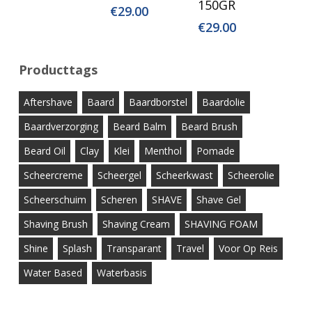
150GR
€
29.00
€
29.00
Producttags
Aftershave
Baard
Baardborstel
Baardolie
Baardverzorging
Beard Balm
Beard Brush
Beard Oil
Clay
Klei
Menthol
Pomade
Scheercreme
Scheergel
Scheerkwast
Scheerolie
Scheerschuim
Scheren
SHAVE
Shave Gel
Shaving Brush
Shaving Cream
SHAVING FOAM
Shine
Splash
Transparant
Travel
Voor Op Reis
Water Based
Waterbasis