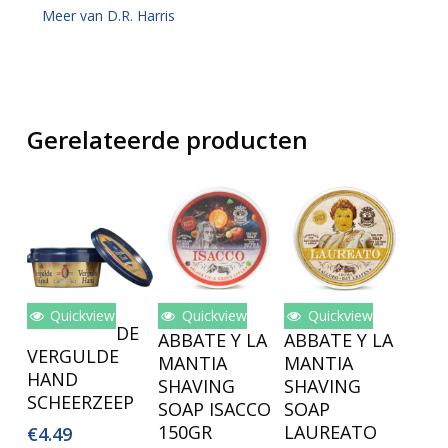
Meer van D.R. Harris
Gerelateerde producten
Quickview
Quickview
Quickview
Lees Verder
Lees Verder
Toevoegen
DE
ABBATE Y LA
ABBATE Y LA
Aan
VERGULDE
MANTIA
MANTIA
Winkelwagen
HAND
SHAVING
SHAVING
SCHEERZEEP
SOAP ISACCO
SOAP
150GR
LAUREATO
€
4.49