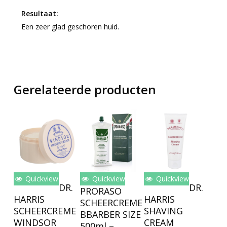
Resultaat:
Een zeer glad geschoren huid.
Gerelateerde producten
Quickview
Quickview
Quickview
Lees Verder
Toevoegen
Toevoegen
DR.
DR.
PRORASO
Aan
Aan
HARRIS
HARRIS
SCHEERCREME
Winkelwagen
Winkelwagen
SCHEERCREME
SHAVING
BBARBER SIZE
WINDSOR
CREAM
500ml –