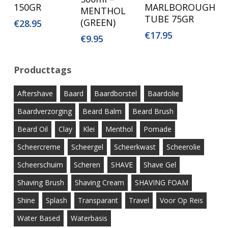
150GR
MARLBOROUGH
MENTHOL
TUBE 75GR
(GREEN)
€
28.95
€
17.95
€
9.95
Producttags
Aftershave
Baard
Baardborstel
Baardolie
Baardverzorging
Beard Balm
Beard Brush
Beard Oil
Clay
Klei
Menthol
Pomade
Scheercreme
Scheergel
Scheerkwast
Scheerolie
Scheerschuim
Scheren
SHAVE
Shave Gel
Shaving Brush
Shaving Cream
SHAVING FOAM
Shine
Splash
Transparant
Travel
Voor Op Reis
Water Based
Waterbasis