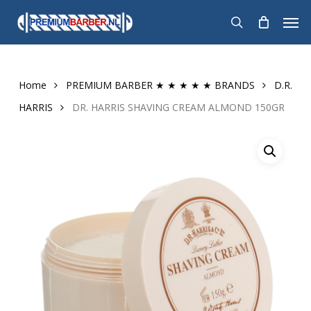
Skip
Men
to
search
main
content
Home
PREMIUM BARBER ★ ★ ★ ★ ★ BRANDS
D.R.
HARRIS
DR. HARRIS SHAVING CREAM ALMOND 150GR