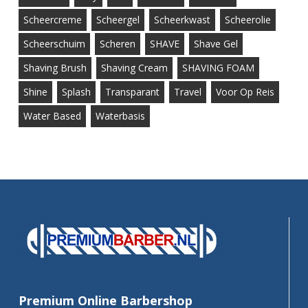
Scheercreme
Scheergel
Scheerkwast
Scheerolie
Scheerschuim
Scheren
SHAVE
Shave Gel
Shaving Brush
Shaving Cream
SHAVING FOAM
Shine
Splash
Transparant
Travel
Voor Op Reis
Water Based
Waterbasis
Premium Online Barbershop