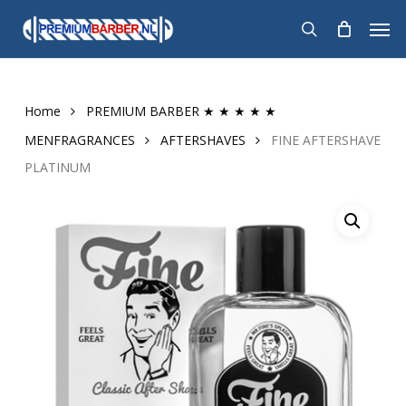
Skip
Men
to
search
main
content
Home
PREMIUM BARBER ★ ★ ★ ★ ★
MENFRAGRANCES
AFTERSHAVES
FINE AFTERSHAVE
PLATINUM