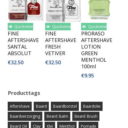
Quickview
Quickview
Quickview
Lees Verder
Lees Verder
Toevoegen
FINE
FINE
PRORASO
Aan
AFTERSHAVE
AFTERSHAVE
AFTERSHAVE
Winkelwagen
SANTAL
FRESH
LOTION
ABSOLUT
VETIVER
GREEN
MENTHOL
€
32.50
€
32.50
100ml
€
9.95
Producttags
Aftershave
Baard
Baardborstel
Baardolie
Baardverzorging
Beard Balm
Beard Brush
Beard Oil
Clay
Klei
Menthol
Pomade