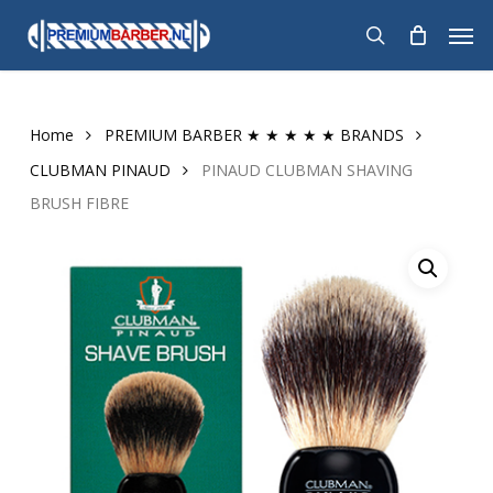
Skip
Men
to
search
main
content
Home
PREMIUM BARBER ★ ★ ★ ★ ★ BRANDS
CLUBMAN PINAUD
PINAUD CLUBMAN SHAVING
BRUSH FIBRE