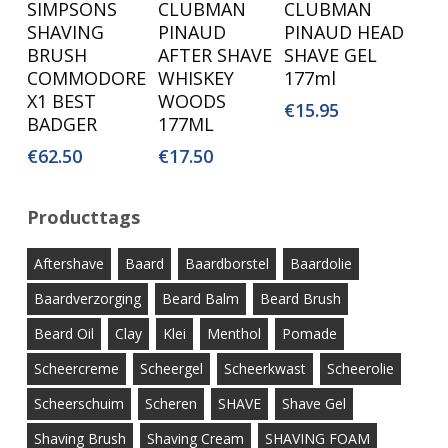
SIMPSONS
CLUBMAN
CLUBMAN
Aan
Aan
Aan
SHAVING
PINAUD
PINAUD HEAD
Winkelwagen
Winkelwagen
Winkelwagen
BRUSH
AFTER SHAVE
SHAVE GEL
COMMODORE
WHISKEY
177ml
X1 BEST
WOODS
€
15.95
BADGER
177ML
€
62.50
€
17.50
Producttags
Aftershave
Baard
Baardborstel
Baardolie
Baardverzorging
Beard Balm
Beard Brush
Beard Oil
Clay
Klei
Menthol
Pomade
Scheercreme
Scheergel
Scheerkwast
Scheerolie
Scheerschuim
Scheren
SHAVE
Shave Gel
Shaving Brush
Shaving Cream
SHAVING FOAM