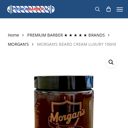
Skip
Men
to
search
main
content
Home
PREMIUM BARBER ★ ★ ★ ★ ★ BRANDS
MORGAN'S
MORGAN’S BEARD CREAM LUXURY 100ml