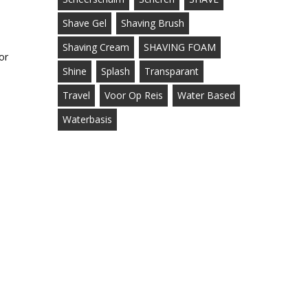
Shave Gel
Shaving Brush
Shaving Cream
SHAVING FOAM
or
Shine
Splash
Transparant
Travel
Voor Op Reis
Water Based
Waterbasis