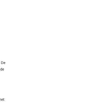
. De
nde
met