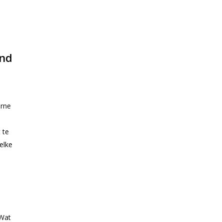
ond
erne
 te
elke
 Wat