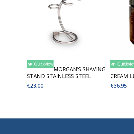
Quickview
Quickvi
Toevoegen Aan Winkelwagen
Toev
MORGAN’S SHAVING
STAND STAINLESS STEEL
CREAM L
€
23.00
€
36.95