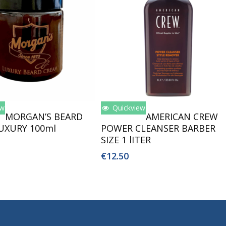
ew
Quickview
oegen Aan Winkelwagen
Toevoegen Aan Winkelwagen
MORGAN’S BEARD
AMERICAN CREW
UXURY 100ml
POWER CLEANSER BARBER
SIZE 1 lITER
€
12.50