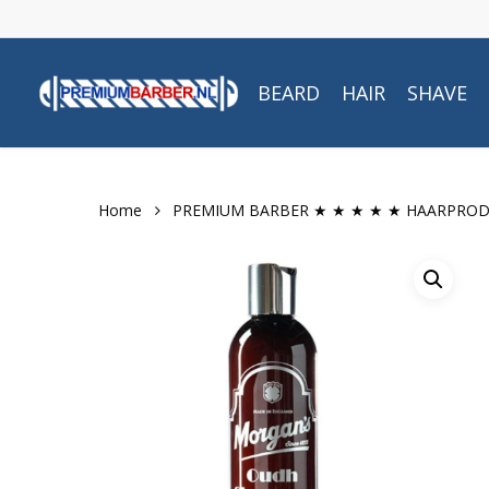
Skip
to
main
BEARD
HAIR
SHAVE
content
Home
PREMIUM BARBER ★ ★ ★ ★ ★ HAARPRO