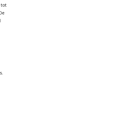
 tot
 De
l
s.