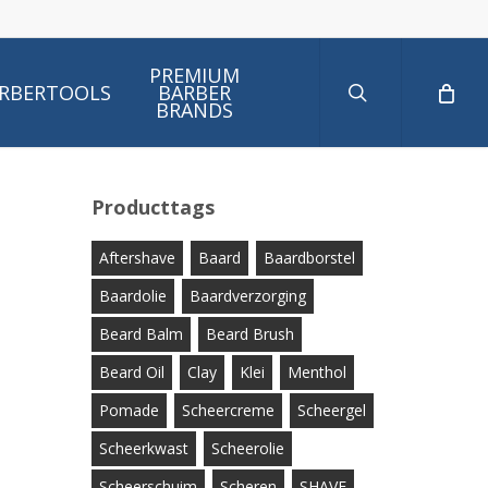
search
PREMIUM
RBERTOOLS
BARBER
BRANDS
Producttags
Aftershave
Baard
Baardborstel
Baardolie
Baardverzorging
Beard Balm
Beard Brush
Beard Oil
Clay
Klei
Menthol
Pomade
Scheercreme
Scheergel
Scheerkwast
Scheerolie
Scheerschuim
Scheren
SHAVE