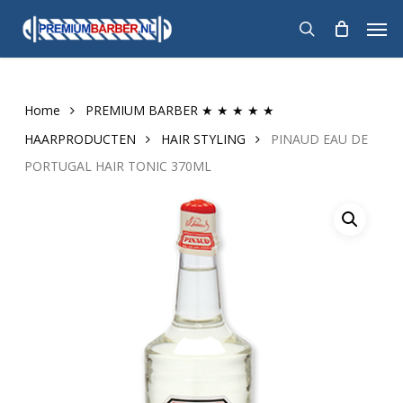
Skip
Men
to
search
main
content
Home
PREMIUM BARBER ★ ★ ★ ★ ★
HAARPRODUCTEN
HAIR STYLING
PINAUD EAU DE
PORTUGAL HAIR TONIC 370ML