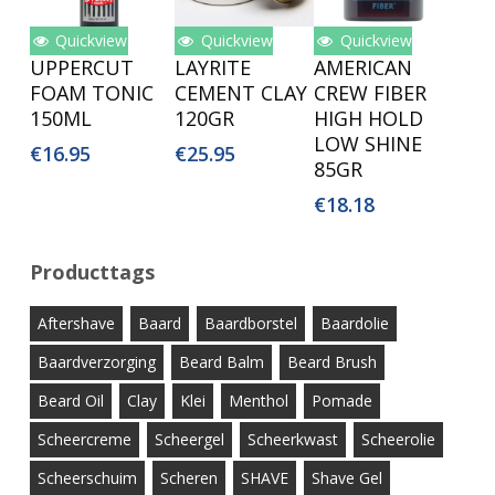
Quickview
Quickview
Quickview
Lees Verder
Toevoegen
Toevoegen
UPPERCUT
LAYRITE
AMERICAN
Aan
Aan
FOAM TONIC
CEMENT CLAY
CREW FIBER
Winkelwagen
Winkelwagen
150ML
120GR
HIGH HOLD
LOW SHINE
€
16.95
€
25.95
85GR
€
18.18
Producttags
Aftershave
Baard
Baardborstel
Baardolie
Baardverzorging
Beard Balm
Beard Brush
Beard Oil
Clay
Klei
Menthol
Pomade
Scheercreme
Scheergel
Scheerkwast
Scheerolie
Scheerschuim
Scheren
SHAVE
Shave Gel