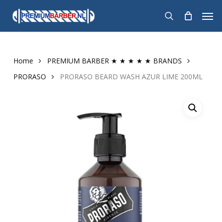
Skip
Men
to
search
main
content
Home
PREMIUM BARBER ★ ★ ★ ★ ★ BRANDS
PRORASO
PRORASO BEARD WASH AZUR LIME 200ML