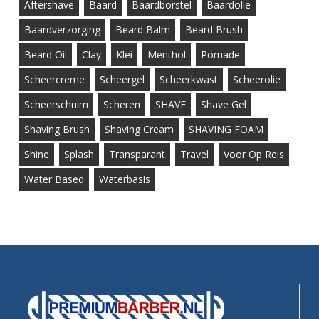
Aftershave
Baard
Baardborstel
Baardolie
Baardverzorging
Beard Balm
Beard Brush
Beard Oil
Clay
Klei
Menthol
Pomade
Scheercreme
Scheergel
Scheerkwast
Scheerolie
Scheerschuim
Scheren
SHAVE
Shave Gel
Shaving Brush
Shaving Cream
SHAVING FOAM
Shine
Splash
Transparant
Travel
Voor Op Reis
Water Based
Waterbasis