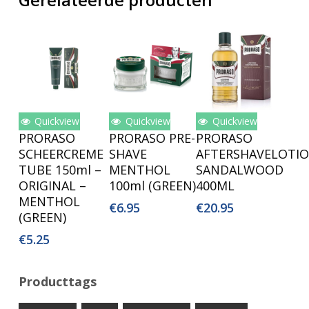
Quickview
Quickview
Quickview
Toevoegen
Toevoegen
Toevoegen
PRORASO
PRORASO PRE-
PRORASO
Aan
Aan
Aan
SCHEERCREME
SHAVE
AFTERSHAVELOTI
Winkelwagen
Winkelwagen
Winkelwagen
TUBE 150ml –
MENTHOL
SANDALWOOD
ORIGINAL –
100ml (GREEN)
400ML
MENTHOL
€
6.95
€
20.95
(GREEN)
€
5.25
Producttags