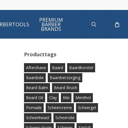
search
PREMIUM
RBERTOOLS
BARBER
BRANDS
Producttags
Aftershave
Baard
Baardborstel
Baardolie
Baardverzorging
Beard Balm
Beard Brush
Beard Oil
Clay
Klei
Menthol
Pomade
Scheercreme
Scheergel
Scheerkwast
Scheerolie
Scheerschuim
Scheren
SHAVE