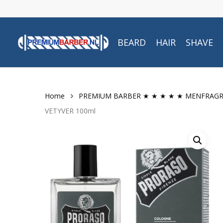
Skip
to
main
BEARD
HAIR
SHAVE
content
Home
PREMIUM BARBER ★ ★ ★ ★ ★ MENFRAG
VETYVER 100ml