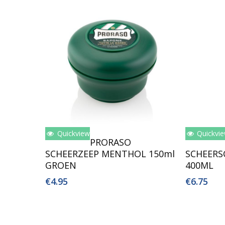
Quickview
Quickvi
Toevoegen Aan Winkelwagen
Toev
PRORASO
SCHEERZEEP MENTHOL 150ml
SCHEER
GROEN
400ML
€
4.95
€
6.75