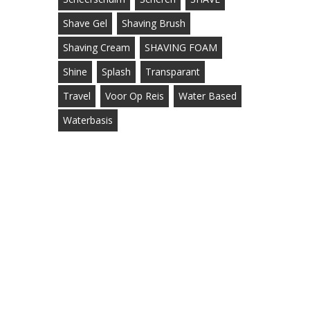
Shave Gel
Shaving Brush
Shaving Cream
SHAVING FOAM
Shine
Splash
Transparant
Travel
Voor Op Reis
Water Based
Waterbasis