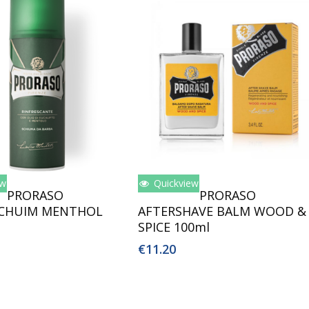
ew
Quickview
oegen Aan Winkelwagen
Lees Verder
PRORASO
PRORASO
SCHUIM MENTHOL
AFTERSHAVE BALM WOOD &
SPICE 100ml
€
11.20