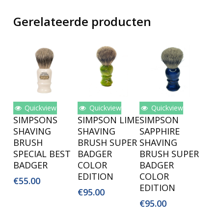
Gerelateerde producten
Quickview
Quickview
Quickview
Toevoegen
Toevoegen
Toevoegen
SIMPSONS
SIMPSON LIME
SIMPSON
Aan
Aan
Aan
SHAVING
SHAVING
SAPPHIRE
Winkelwagen
Winkelwagen
Winkelwagen
BRUSH
BRUSH SUPER
SHAVING
SPECIAL BEST
BADGER
BRUSH SUPER
BADGER
COLOR
BADGER
EDITION
COLOR
€
55.00
EDITION
€
95.00
€
95.00