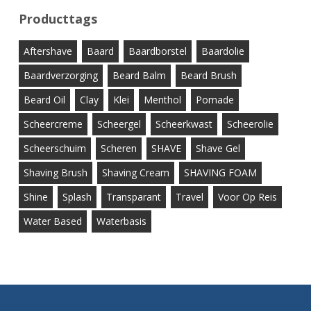
Producttags
Aftershave
Baard
Baardborstel
Baardolie
Baardverzorging
Beard Balm
Beard Brush
Beard Oil
Clay
Klei
Menthol
Pomade
Scheercreme
Scheergel
Scheerkwast
Scheerolie
Scheerschuim
Scheren
SHAVE
Shave Gel
Shaving Brush
Shaving Cream
SHAVING FOAM
Shine
Splash
Transparant
Travel
Voor Op Reis
Water Based
Waterbasis