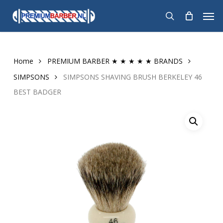
Skip
Men
to
search
main
content
Home
PREMIUM BARBER ★ ★ ★ ★ ★ BRANDS
SIMPSONS
SIMPSONS SHAVING BRUSH BERKELEY 46
BEST BADGER