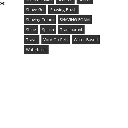
pe:
Shave Gel
Shaving Brush
Shaving Cream
SHAVING FOAM
Shine
Splash
Transparant
s
Travel
Voor Op Reis
Water Based
Waterbasis