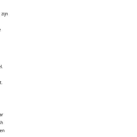
zijn
e
l.
t.
ar
sh
een