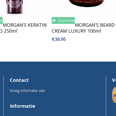
ew
Quickview
oegen Aan Winkelwagen
Toevoegen Aan Winkelwagen
MORGAN’S KERATIN
MORGAN’S BEARD
 250ml
CREAM LUXURY 100ml
€
36.95
Contact
V
Vraag informatie aan
Informatie