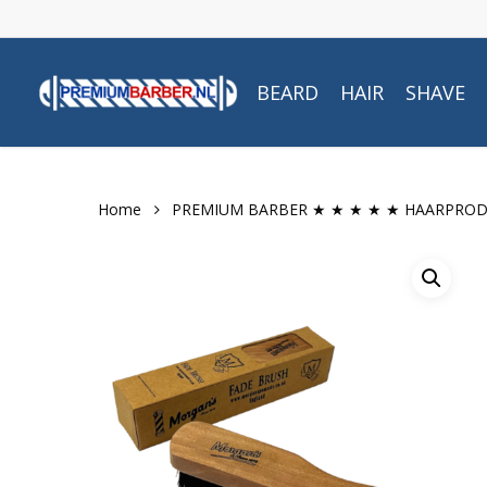
Skip
to
main
BEARD
HAIR
SHAVE
content
Home
PREMIUM BARBER ★ ★ ★ ★ ★ HAARPRO