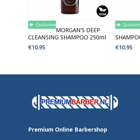
Quickview
Quickvi
Toevoegen Aan Winkelwagen
Toev
MORGAN’S DEEP
CLEANSING SHAMPOO 250ml
SHAMPOO
€
10.95
€
10.95
Premium Online Barbershop