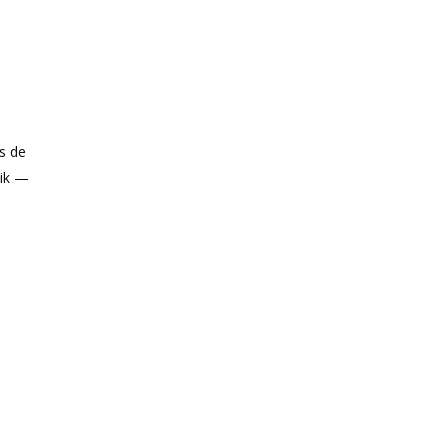
is de
uik —