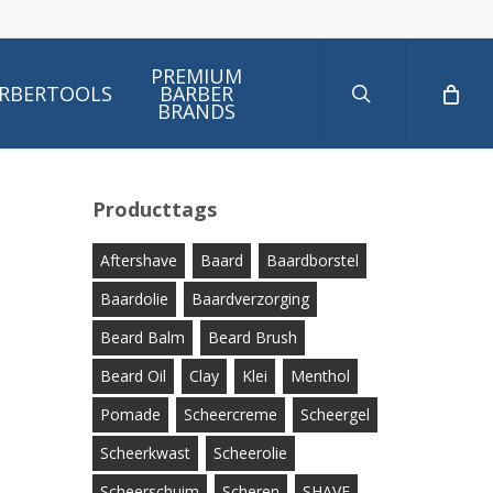
search
PREMIUM
RBERTOOLS
BARBER
BRANDS
Producttags
Aftershave
Baard
Baardborstel
Baardolie
Baardverzorging
Beard Balm
Beard Brush
Beard Oil
Clay
Klei
Menthol
Pomade
Scheercreme
Scheergel
Scheerkwast
Scheerolie
Scheerschuim
Scheren
SHAVE